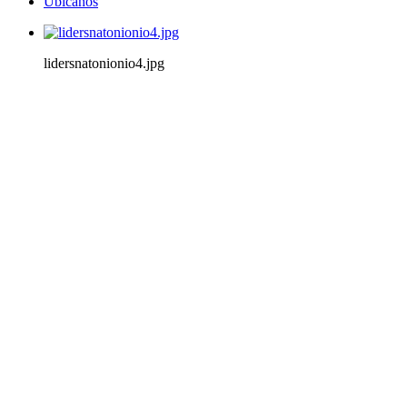
Ubícanos
lidersnatonionio4.jpg