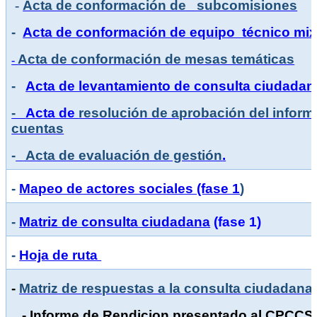
-
Acta de conformación de subcomisiones
-
Acta de conformación de equipo técnico mixt
Acta de conformación de mesas temáticas
-
-
Acta de levantamiento de consulta ciudadan
-
Acta de
resolución de aprobación del inform
cuentas
-
Acta de evaluación de gestión
.
-
Mapeo de actores sociales (fase 1
)
-
Matriz de consulta ciudadana
(fase 1)
-
Hoja de ruta
-
Matriz de respuestas a la consulta ciudadana
- Informe de Rendicion presentado al CPCCS