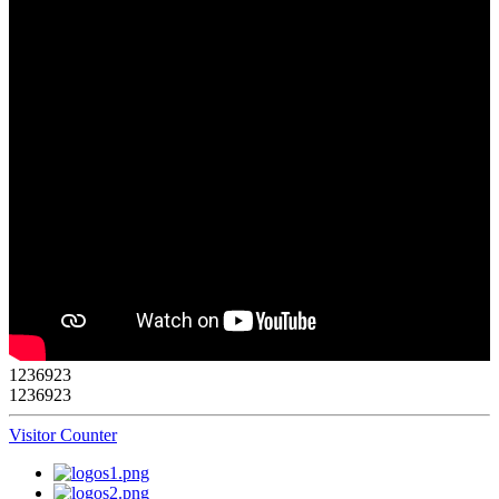
1
2
3
6
9
2
3
1236923
Visitor Counter