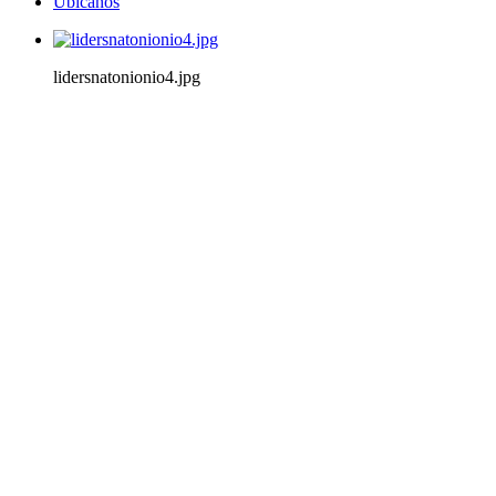
Ubícanos
lidersnatonionio4.jpg