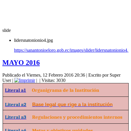
slide
lidersnatonionio4.jpg
https://sanantonioeloro.gob.ec/images/slider/lidersnatonionio4.j
MAYO 2016
Publicado el Viernes, 12 Febrero 2016 20:36
|
Escrito por Super
User
|
|
| Visitas: 3030
Literal a1
Organigrama de la Institución
Literal a2
Base legal que rige a la institución
Literal a3
Regulaciones y procedimientos internos
Literal a4
Metas y objetivos unidades