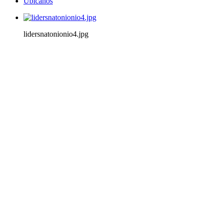
Ubícanos
lidersnatonionio4.jpg