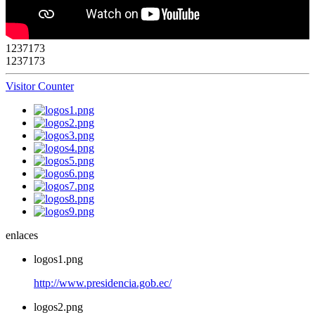
1
2
3
7
1
7
3
1237173
Visitor Counter
enlaces
logos1.png
http://www.presidencia.gob.ec/
logos2.png