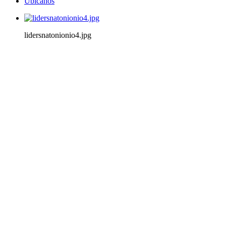
Ubícanos
lidersnatonionio4.jpg